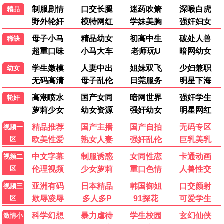
赵丽颖林更新仙恋 · 2025
9.5
2025
全网极速
全网
唐朝诡事录西行
古装探案悬疑神作 · 2025
9.7
2025
全网极速