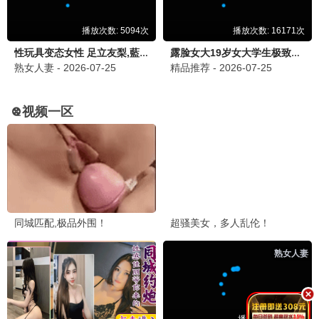
全网极速
全网
第二十条
法理人情·现实力作 · 2025
9.3
2025
全网极速
全网