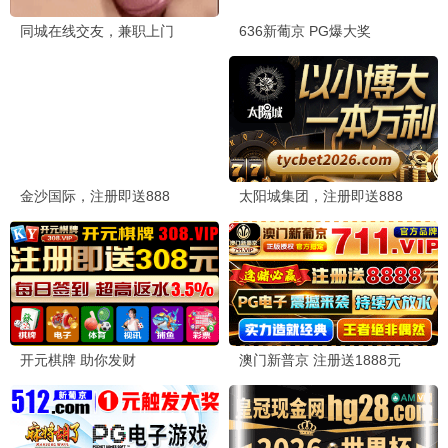
🔥 全网热映
全网
流浪地球3
国产科幻巅峰 · 2025
9.9
2025
全网极速
全网