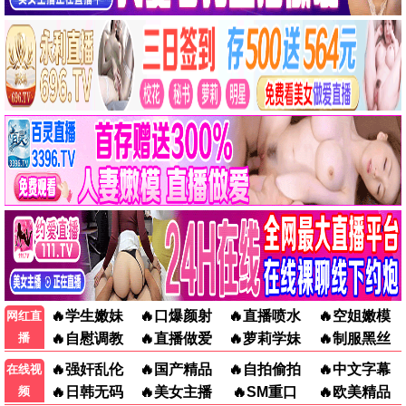
白夜破晓
潘粤明回归·刑侦神作 · 2025
9.2
2025
全网极速
全网
与凤行