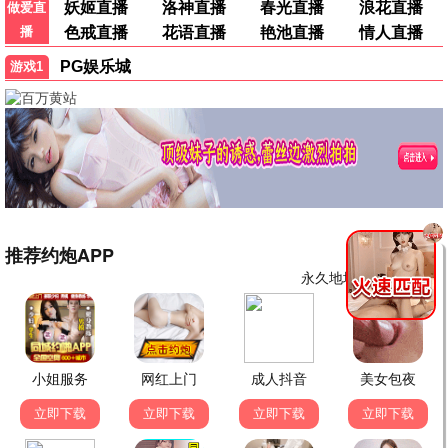
孤舟
谍海风云·暗流涌动 · 2025
9.4
2025
全网极速
🎤 全网综艺
全网