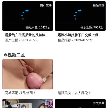
镖人
国漫硬派武侠巅峰 · 2025
9.7
2025
全网极速
全网