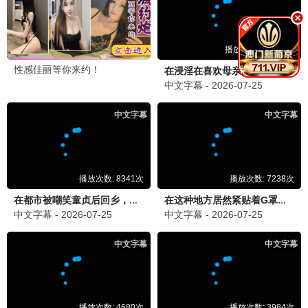
鬼灭之刃无限城
柱与上弦终局之战 · 2025
9.9
2025
全网极速
全网
咒术回战
高燃热血咒力对决 · 2025
9.8
2025
全网极速